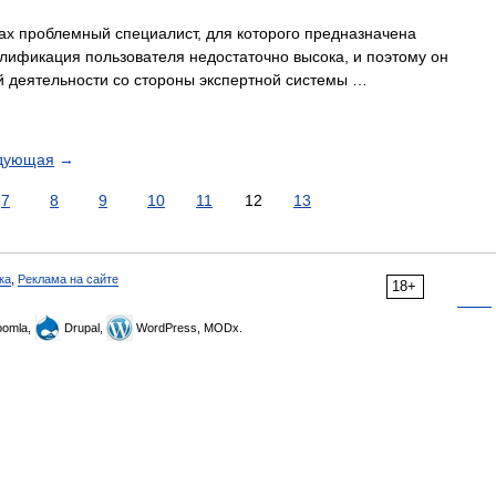
ах проблемный специалист, для которого предназначена
алификация пользователя недостаточно высока, и поэтому он
й деятельности со стороны экспертной системы …
дующая
→
7
8
9
10
11
12
13
ка
,
Реклама на сайте
18+
omla,
Drupal,
WordPress, MODx.