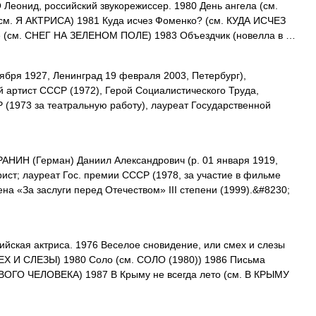
еонид, российский звукорежиссер. 1980 День ангела (см.
(см. Я АКТРИСА) 1981 Куда исчез Фоменко? (см. КУДА ИСЧЕЗ
 (см. СНЕГ НА ЗЕЛЕНОМ ПОЛЕ) 1983 Объездчик (новелла в …
ября 1927, Ленинград 19 февраля 2003, Петербург),
й артист СССР (1972), Герой Социалистического Труда,
(1973 за театральную работу), лауреат Государственной
АНИН (Герман) Даниил Александрович (р. 01 января 1919,
рист; лауреат Гос. премии СССР (1978, за участие в фильме
на «За заслуги перед Отечеством» III степени (1999).&#8230;
ийская актриса. 1976 Веселое сновидение, или смех и слезы
 И СЛЕЗЫ) 1980 Соло (см. СОЛО (1980)) 1986 Письма
ВОГО ЧЕЛОВЕКА) 1987 В Крыму не всегда лето (см. В КРЫМУ