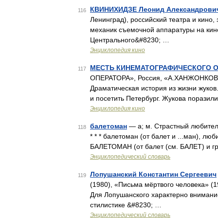
КВИНИХИДЗЕ Леонид Александрови
116
Ленинград), российский театра и кино,
механик съемочной аппаратуры на кин
Центрального&#8230; …
Энциклопедия кино
МЕСТЬ КИНЕМАТОГРАФИЧЕСКОГО О
117
ОПЕРАТОРА», Россия, «А.ХАНЖОНКОВЪ 
Драматическая история из жизни жуко
и посетить Петербург. Жукова поразил
Энциклопедия кино
балетоман
— а; м. Страстный любитель 
118
* * * балетоман (от балет и ...ман), л
БАЛЕТОМАН (от балет (см. БАЛЕТ) и гр
Энциклопедический словарь
Лопушанский Константин Сергеевич
119
(1980), «Письма мёртвого человека» (1
Для Лопушанского характерно внимание
стилистике &#8230; …
Энциклопедический словарь