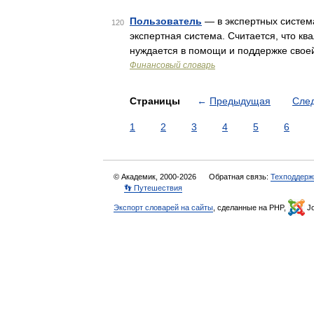
Пользователь
— в экспертных систем
120
экспертная система. Считается, что кв
нуждается в помощи и поддержке свое
Финансовый словарь
Страницы
←
Предыдущая
Сле
1
2
3
4
5
6
© Академик, 2000-2026
Обратная связь:
Техподдерж
👣 Путешествия
Экспорт словарей на сайты
, сделанные на PHP,
Jo