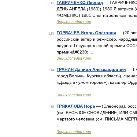
ГАВРИЧЕНКО Леонид
— ГАВРИЧЕНКО Л
112
ДЕНЬ АНГЕЛА (1980)) 1980 Я актриса 
ФОМЕНКО) 1981 Снег на зеленом поле
Энциклопедия кино
ГОРБАЧЕВ Игорь Олегович
— (20 окт
113
российский актер и режиссер, народны
лауреат Государственной премии СССР 
премии&#8230; …
Энциклопедия кино
ГРАНИН Даниил Александрович
— ГР
114
город Волынь, Курская область), сцена
«Дождь в чужом городе»); кавалер Орде
…
Энциклопедия кино
ГРЯКАЛОВА Нора
— (Элеонора), росс
115
(см. ВЕСЕЛОЕ СНОВИДЕНИЕ, ИЛИ СМЕХ
мертвого человека (см. ПИСЬМА МЕРТ
…
Энциклопедия кино