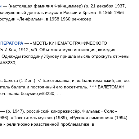
ч
— (настоящая фамилия Файнциммер) (р. 21 декабря 1937,
 заслуженный деятель искусств России и Крыма. В 1955 1956
остудии «Ленфильм», в 1958 1960 режиссер
ПЕРАТОРА
— «МЕСТЬ КИНЕМАТОГРАФИЧЕСКОГО
И Ко», 1912, ч/б. Объемная мультипликация, комедия.
в. Однажды господину Жукову пришла мысль отдохнуть от жены
и&#8230; …
балета (1 2 зн.). ◁ Балетоманка, и; ж. Балетоманский, ая, ое.
юбитель балета и постоянный его посетитель. * * * БАЛЕТОМАН
еч. mania безумие,&#8230; …
— (р. 1947), российский кинорежиссёр. Фильмы: «Соло»
986), «Посетитель музея» (1989), «Русская симфония» (1994).
 к религиозно нравственной проблематике, в