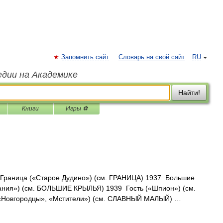
Запомнить сайт
Словарь на свой сайт
RU
едии на Академике
Найти!
Книги
Игры ⚽
Граница («Старое Дудино») (см. ГРАНИЦА) 1937 Большие
ания») (см. БОЛЬШИЕ КРЫЛЬЯ) 1939 Гость («Шпион») (см.
(«Новгородцы», «Мстители») (см. СЛАВНЫЙ МАЛЫЙ) …